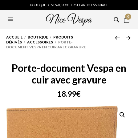
BOUTIQUE DE VESPA, SCOOTERS ET ARTICLES VINTAGE
0
ACCUEIL
/
BOUTIQUE
/
PRODUITS
DÉRIVÉS
/
ACCESSOIRES
/ PORTE-
DOCUMENT VESPA EN CUIR AVEC GRAVURE
Porte-document Vespa en
cuir avec gravure
18.99
€