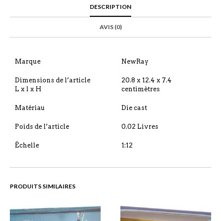
DESCRIPTION
AVIS (0)
Marque
NewRay
Dimensions de l’article
20.8 x 12.4 x 7.4
L x l x H
centimètres
Matériau
Die cast
Poids de l’article
0.02 Livres
Échelle
1:12
PRODUITS SIMILAIRES