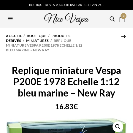
BOUTIQUE DE VESPA, SCOOTERS ET ARTICLES VINTAGE
0
ACCUEIL
/
BOUTIQUE
/
PRODUITS
DÉRIVÉS
/
MINIATURES
/ REPLIQUE
MINIATURE VESPA P200E 1978 ECHELLE 1:12
BLEU MARINE – NEW RAY
Replique miniature Vespa
P200E 1978 Echelle 1:12
bleu marine – New Ray
16.83
€