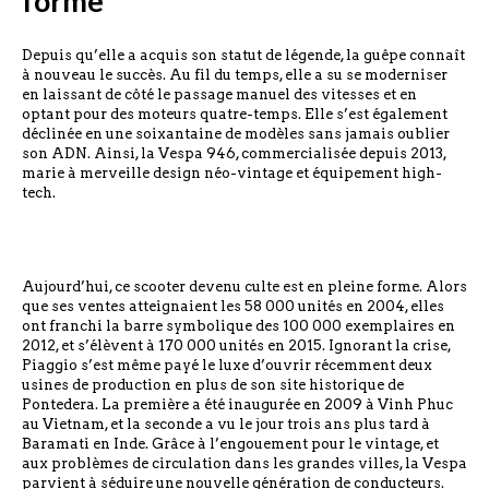
forme
Depuis qu’elle a acquis son statut de légende, la guêpe connaît
à nouveau le succès. Au fil du temps, elle a su se moderniser
en laissant de côté le passage manuel des vitesses et en
optant pour des moteurs quatre-temps. Elle s’est également
déclinée en une soixantaine de modèles sans jamais oublier
son ADN. Ainsi, la Vespa 946, commercialisée depuis 2013,
marie à merveille design néo-vintage et équipement high-
tech.
Aujourd’hui, ce scooter devenu culte est en pleine forme. Alors
que ses ventes atteignaient les 58 000 unités en 2004, elles
ont franchi la barre symbolique des 100 000 exemplaires en
2012, et s’élèvent à 170 000 unités en 2015. Ignorant la crise,
Piaggio s’est même payé le luxe d’ouvrir récemment deux
usines de production en plus de son site historique de
Pontedera. La première a été inaugurée en 2009 à Vinh Phuc
au Vietnam, et la seconde a vu le jour trois ans plus tard à
Baramati en Inde. Grâce à l’engouement pour le vintage, et
aux problèmes de circulation dans les grandes villes, la Vespa
parvient à séduire une nouvelle génération de conducteurs.