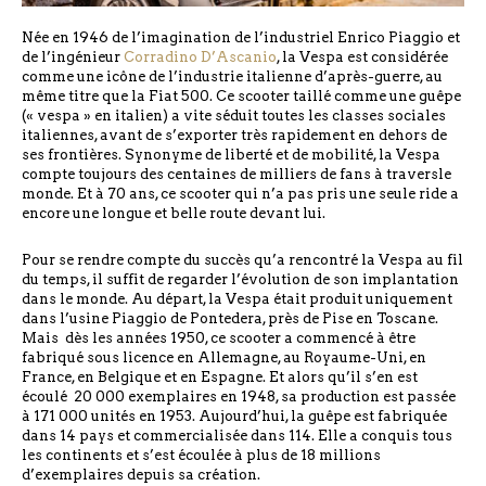
Née en 1946 de l’imagination de l’industriel Enrico Piaggio et
de l’ingénieur
Corradino D’Ascanio
, la Vespa est considérée
comme une icône de l’industrie italienne d’après-guerre, au
même titre que la Fiat 500. Ce scooter taillé comme une guêpe
(« vespa » en italien) a vite séduit toutes les classes sociales
italiennes, avant de s’exporter très rapidement en dehors de
ses frontières. Synonyme de liberté et de mobilité, la Vespa
compte toujours des centaines de milliers de fans à traversle
monde. Et à 70 ans, ce scooter qui n’a pas pris une seule ride a
encore une longue et belle route devant lui.
Pour se rendre compte du succès qu’a rencontré la Vespa au fil
du temps, il suffit de regarder l’évolution de son implantation
dans le monde. Au départ, la Vespa était produit uniquement
dans l’usine Piaggio de Pontedera, près de Pise en Toscane.
Mais dès les années 1950, ce scooter a commencé à être
fabriqué sous licence en Allemagne, au Royaume-Uni, en
France, en Belgique et en Espagne. Et alors qu’il s’en est
écoulé 20 000 exemplaires en 1948, sa production est passée
à 171 000 unités en 1953. Aujourd’hui, la guêpe est fabriquée
dans 14 pays et commercialisée dans 114. Elle a conquis tous
les continents et s’est écoulée à plus de 18 millions
d’exemplaires depuis sa création.